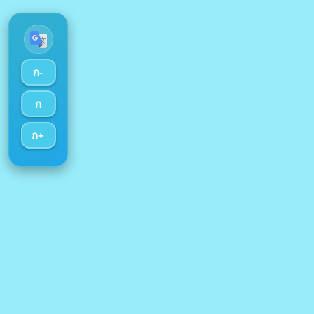
ก-
ก
ก+