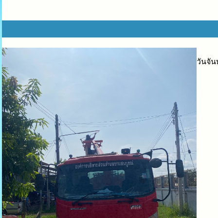
วันจั